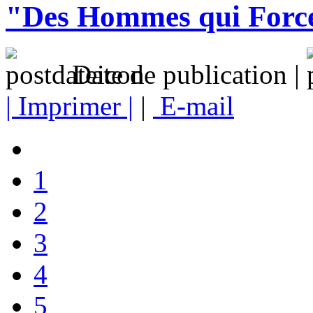
"Des Hommes qui Force
Date de publication |
| Imprimer |
|
E-mail
1
2
3
4
5