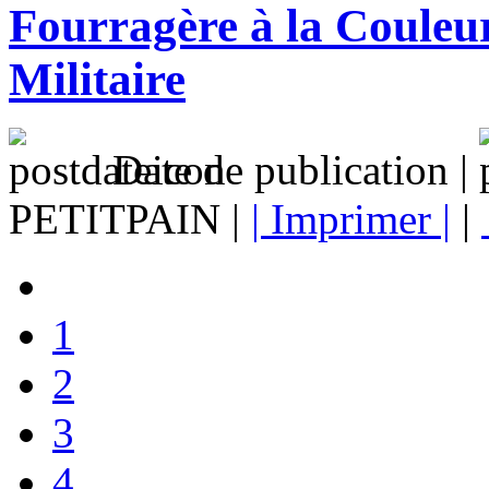
Fourragère à la Couleur
Militaire
Date de publication |
PETITPAIN |
| Imprimer |
|
1
2
3
4