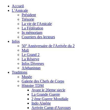
Accueil
L'Amicale
Président
Trésorie
La vie de l'Amicale
La Fédération
In mémoriam
Courriers des lecteurs
Infos
50° Anniversaire de l'Arrivée du 2
Mali
Le Grand 2
La Réserve
Infos Diverses
Afghanistan
Traditions
Musée
Galerie des Chefs de Corps
Histoire TDM
Avant le 20eme siecle
La Grande Guerre
2 ème Guerre Mondiale
Indo Algérie
Arrivée Camp d'Auvours