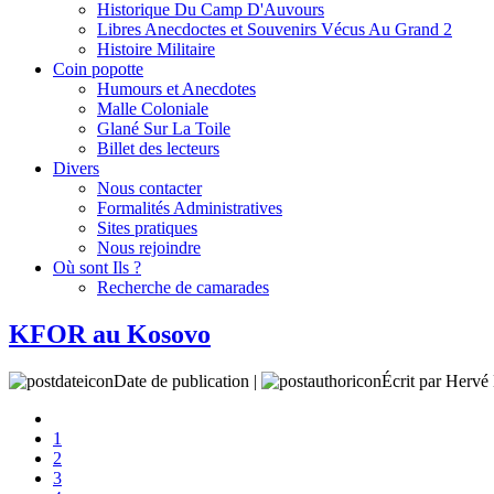
Historique Du Camp D'Auvours
Libres Anecdoctes et Souvenirs Vécus Au Grand 2
Histoire Militaire
Coin popotte
Humours et Anecdotes
Malle Coloniale
Glané Sur La Toile
Billet des lecteurs
Divers
Nous contacter
Formalités Administratives
Sites pratiques
Nous rejoindre
Où sont Ils ?
Recherche de camarades
KFOR au Kosovo
Date de publication |
Écrit par Her
1
2
3