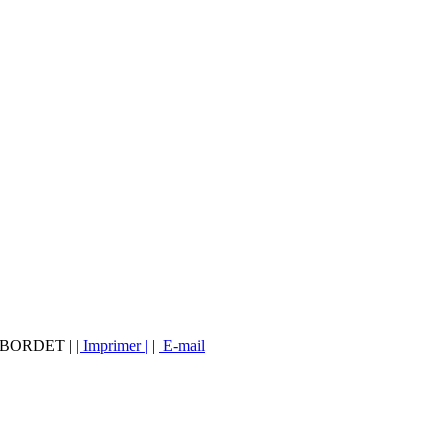
vé BORDET |
| Imprimer |
|
E-mail