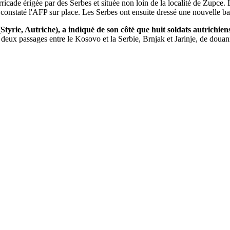
icade érigée par des Serbes et située non loin de la localité de Zupce
a constaté l'AFP sur place. Les Serbes ont ensuite dressé une nouvelle b
Styrie, Autriche), a indiqué de son côté que huit soldats autrichie
eux passages entre le Kosovo et la Serbie, Brnjak et Jarinje, de douani