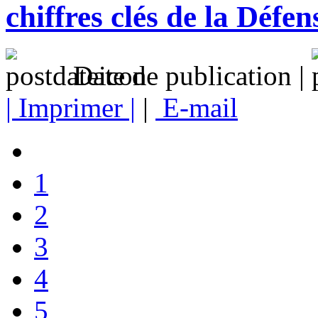
chiffres clés de la Défen
Date de publication |
| Imprimer |
|
E-mail
1
2
3
4
5