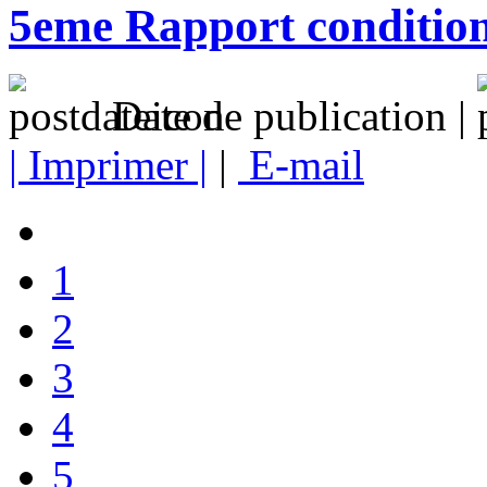
5eme Rapport condition 
Date de publication |
| Imprimer |
|
E-mail
1
2
3
4
5