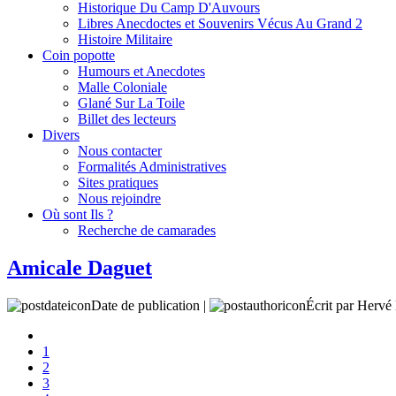
Historique Du Camp D'Auvours
Libres Anecdoctes et Souvenirs Vécus Au Grand 2
Histoire Militaire
Coin popotte
Humours et Anecdotes
Malle Coloniale
Glané Sur La Toile
Billet des lecteurs
Divers
Nous contacter
Formalités Administratives
Sites pratiques
Nous rejoindre
Où sont Ils ?
Recherche de camarades
Amicale Daguet
Date de publication |
Écrit par Her
1
2
3