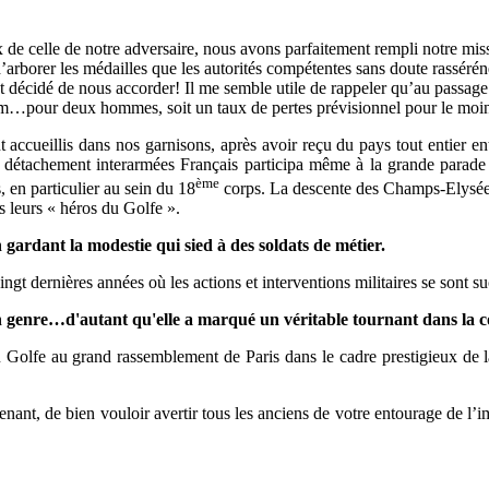
x de celle de notre adversaire, nous avons parfaitement rempli notre mi
borer les médailles que les autorités compétentes sans doute rassérénée
ient décidé de nous accorder! Il me semble utile de rappeler qu’au passage
…pour deux hommes, soit un taux de pertes prévisionnel pour le moins
accueillis dans nos garnisons, après avoir reçu du pays tout entier entr
 Un détachement interarmées Français participa même à la grande par
ème
, en particulier au sein du 18
corps. La descente des Champs-Elysées l
s leurs « héros du Golfe ».
n gardant la modestie qui sied à des soldats de métier.
ingt dernières années où les actions et interventions militaires se sont s
 son genre…d'autant qu'elle a marqué un véritable tournant dans la 
u Golfe au grand rassemblement de Paris dans le cadre prestigieux de la
nant, de bien vouloir avertir tous les anciens de votre entourage de l