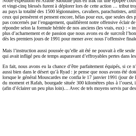
Notre expédition en Arabie Saoudite puis en Irak fut une épopée couve
et vingt-cinq blessés furent à déplorer lors de cette action … tribut 
au pays la totalité des 1500 légionnaires, cavaliers, parachutistes, art
ceux qui pensèrent et pensent encore, hélas pour eux, que seules des pe
pas concernés par l’engagement, qualifièrent notre offensive éclair de
répondre selon la formule héritée de nos anciens (les vrais, eux) : « ins
plus d’acharnement et de passion que nous avons eu de surcroît l’honn
dès les premiers jours de 1991 pour mener avec nous l’offensive finale
Mais l’instruction aussi poussée qu’elle ait été ne pouvait à elle seul
qui avait infligé peu de temps auparavant d’effroyables pertes dans les
En fait, nous avons eu la chance d’être parfaitement équipés, si ce 
aussi bien dans le désert qu’à Ryad : je pense que nous avons été doté
lorsque le général Mouscardes me confia le 17 janvier 1991 (jour de l
du moment et Rafah, bourgade située 300 kilomètres plus à l’ouest, il
(afin d’éclairer un peu plus loin)… Avec de tels moyens servis par des