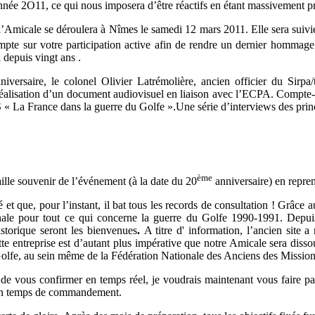
année 2O11, ce qui nous imposera d’être réactifs en étant massivement pr
l’Amicale se déroulera à Nîmes le samedi 12 mars 2011. Elle sera suivie
ompte sur votre participation active afin de rendre un dernier hommage
i depuis vingt ans .
versaire, le colonel Olivier Latrémolière, ancien officier du Sirpa
 réalisation d’un document audiovisuel en liaison avec l’ECPA. Compte-te
VHS « La France dans la guerre du Golfe ».Une série d’interviews des p
ème
aille souvenir de l’événement (à la date du 20
anniversaire) en repre
é et que, pour l’instant, il bat tous les records de consultation ! Grâc
onale pour tout ce qui concerne la guerre du Golfe 1990-1991. Depuis 
istorique seront les bienvenues
.
A titre d' information, l’ancien site 
e entreprise est d’autant plus impérative que notre Amicale sera disso
du Golfe, au sein même de la Fédération Nationale des Anciens des Mission
 de vous confirmer en temps réel, je voudrais maintenant vous faire p
 mon temps de commandement.