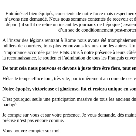
Entraînés et bien équipés, conscients de notre force mais respectueu
n’avons rien demandé. Nous nous sommes contentés de recevoir et d’ar
départ ( il suffit de relire un instant les journaux de l’époque ) ava
d’un sac de conditionnement post-mortem
A l’instar des légions rentrant à Rome nous avons été triomphalement 
milliers de courriers, tous plus émouvants les uns que les autres.
l’importance accordée par les Etats-Unis à notre présence à leurs côtés
la reconnaissance, le soutien et l’admiration de tous les Français enver
De tout cela nous pouvons et devons à juste titre être fiers, tout e
Hélas le temps efface tout, très vite, particulièrement au cours de ces v
Notre épopée, victorieuse et glorieuse, fut et restera unique en
C'est pourquoi seule une participation massive de tous les anciens d
partagé.
Je compte sur vous et sur votre présence. Je vous demande, dès mainte
précise n’est pas encore connue.
Vous pouvez compter sur moi.