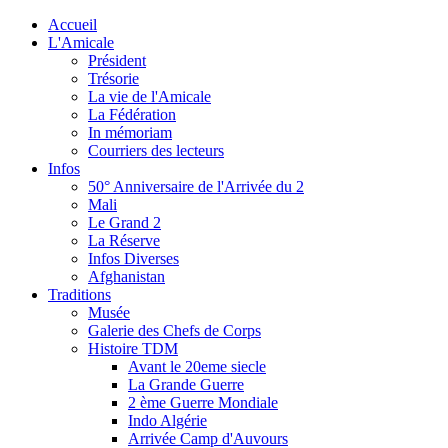
Accueil
L'Amicale
Président
Trésorie
La vie de l'Amicale
La Fédération
In mémoriam
Courriers des lecteurs
Infos
50° Anniversaire de l'Arrivée du 2
Mali
Le Grand 2
La Réserve
Infos Diverses
Afghanistan
Traditions
Musée
Galerie des Chefs de Corps
Histoire TDM
Avant le 20eme siecle
La Grande Guerre
2 ème Guerre Mondiale
Indo Algérie
Arrivée Camp d'Auvours