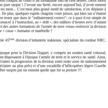
urent conquis au cours d’un formidable raid de cent heures. Deux morts
que pure utopie ! J’avoue ma fierté, encore aujourd’hui, d’avoir ramené
t six mois... C'est mon plus grand motif de satisfaction, n’en déplaise à
 De plus, quelques esprits chagrins voire jaloux, qui bien sur n’étaient
 rester que dans le "militairement correct"; ce à quoi il est simple de
nsacré à l’instruction, au « drill », des
milliers d’heures avec d’autant
 des autres formations de l'armée de terre venus renforcer la division
e « casse » humaine et matérielle ?
ème
able 45
division d’infanterie irakienne, spécialiste du combat NBC,
’époque pour la Division Daguet, y compris un soutien santé colossal,
 disposaient à l'époque l’armée de terre et le service de santé. Ainsi,
lairer la progression de la division entre notre zone de stationnement
lairer au plus près) et d’une escadrille d’hélicoptères légers Gazelle
tre surpris par un ennemi quelle que fut sa posture !!!