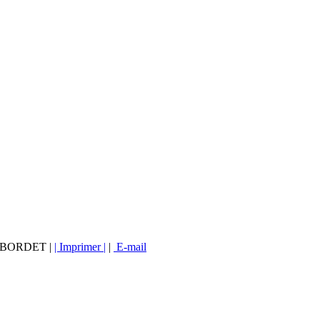
vé BORDET |
| Imprimer |
|
E-mail