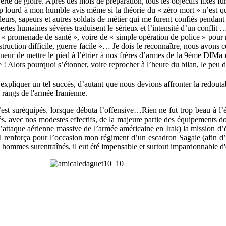
rte de gloire. Après des mois de préparation, tous les objectifs fixés f
trop lourd à mon humble avis même si la théorie du « zéro mort » n’est 
illeurs, sapeurs et autres soldats de métier qui me furent confiés pendan
rtes humaines sévères traduisent le sérieux et l’intensité d’un conflit …
 « promenade de santé », voire de « simple opération de police » pour ne
truction difficile, guerre facile »… Je dois le reconnaître, nous avons co
eur de mettre le pied à l’étrier à nos frères d’armes de la 9ème DIMa et
 ! Alors pourquoi s’étonner, voire reprocher à l’heure du bilan, le peu d
e expliquer un tel succès, d’autant que nous devions affronter la redout
 rangs de l'armée Iranienne.
n’est suréquipés, lorsque débuta l’offensive…Rien ne fut trop beau à l
s, avec nos modestes effectifs, de la majeure partie des équipements dont
’attaque aérienne massive de l’armée américaine en Irak) la mission d’éc
 renforça pour l’occasion mon régiment d’un escadron Sagaie (afin d’éc
 hommes surentraînés, il eut été impensable et surtout impardonnable d'ê