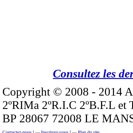
Consultez les de
Copyright © 2008 - 201
2ºRIMa 2ºR.I.C 2ºB.F.L et
BP 28067 72008 LE MANS
Contactez-nous !
---
Inscrivez-vous !
---
Plan du site