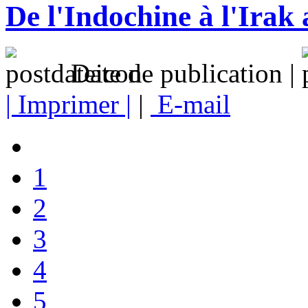
De l'Indochine à l'Irak
Date de publication |
| Imprimer |
|
E-mail
1
2
3
4
5