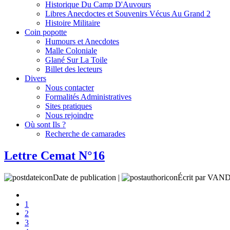
Historique Du Camp D'Auvours
Libres Anecdoctes et Souvenirs Vécus Au Grand 2
Histoire Militaire
Coin popotte
Humours et Anecdotes
Malle Coloniale
Glané Sur La Toile
Billet des lecteurs
Divers
Nous contacter
Formalités Administratives
Sites pratiques
Nous rejoindre
Où sont Ils ?
Recherche de camarades
Lettre Cemat N°16
Date de publication |
Écrit par V
1
2
3