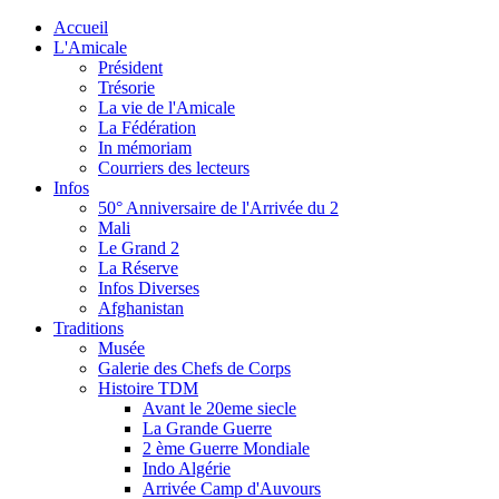
Accueil
L'Amicale
Président
Trésorie
La vie de l'Amicale
La Fédération
In mémoriam
Courriers des lecteurs
Infos
50° Anniversaire de l'Arrivée du 2
Mali
Le Grand 2
La Réserve
Infos Diverses
Afghanistan
Traditions
Musée
Galerie des Chefs de Corps
Histoire TDM
Avant le 20eme siecle
La Grande Guerre
2 ème Guerre Mondiale
Indo Algérie
Arrivée Camp d'Auvours