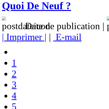
Quoi De Neuf ?
Date de publication |
| Imprimer |
|
E-mail
1
2
3
4
5