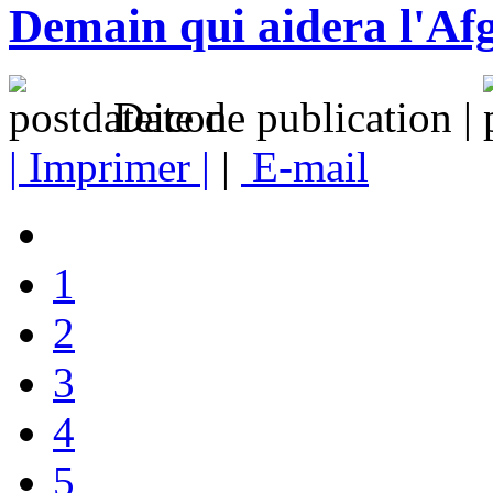
Demain qui aidera l'Afg
Date de publication |
| Imprimer |
|
E-mail
1
2
3
4
5