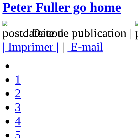
Peter Fuller go home
Date de publication |
| Imprimer |
|
E-mail
1
2
3
4
5