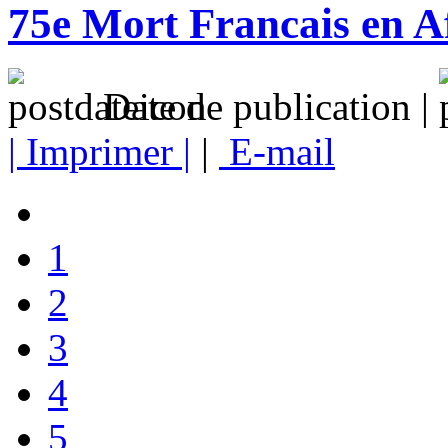
75e Mort Francais en A
Date de publication |
| Imprimer |
|
E-mail
1
2
3
4
5