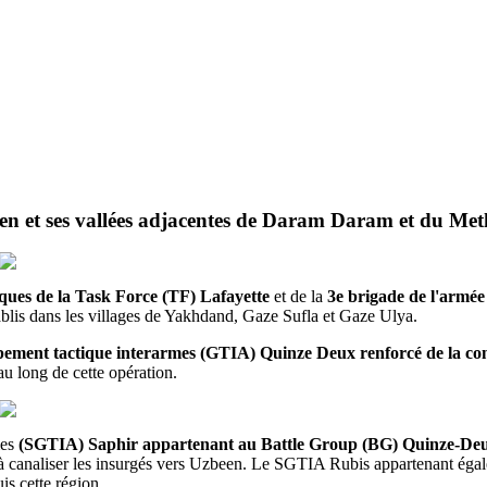
been et ses vallées adjacentes de Daram Daram et du Me
ques de la Task Force (TF) Lafayette
et de la
3e brigade de l'armée
ablis dans les villages de Yakhdand, Gaze Sufla et Gaze Ulya.
ement tactique interarmes (GTIA) Quinze Deux renforcé de la co
 au long de cette opération.
mes
(SGTIA) Saphir appartenant au Battle Group (BG) Quinze-Deu
nt à canaliser les insurgés vers Uzbeen. Le SGTIA Rubis appartenant ég
is cette région.