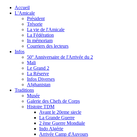
Accueil
L'Amicale
Président
Trésorie
La vie de l'Amicale
La Fédération
In mémoriam
Courriers des lecteurs
Infos
50° Anniversaire de l'Arrivée du 2
Mali
Le Grand 2
La Réserve
Infos Diverses
Afghanistan
Traditions
Musée
Galerie des Chefs de Corps
Histoire TDM
Avant le 20eme siecle
La Grande Guerre
2 ème Guerre Mondiale
Indo Algérie
Arrivée Camp d'Auvours