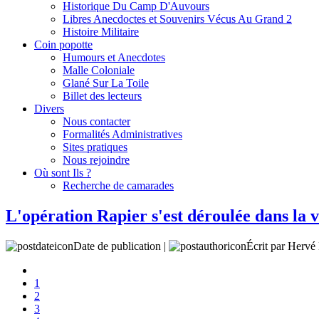
Historique Du Camp D'Auvours
Libres Anecdoctes et Souvenirs Vécus Au Grand 2
Histoire Militaire
Coin popotte
Humours et Anecdotes
Malle Coloniale
Glané Sur La Toile
Billet des lecteurs
Divers
Nous contacter
Formalités Administratives
Sites pratiques
Nous rejoindre
Où sont Ils ?
Recherche de camarades
L'opération Rapier s'est déroulée dans la 
Date de publication |
Écrit par Her
1
2
3