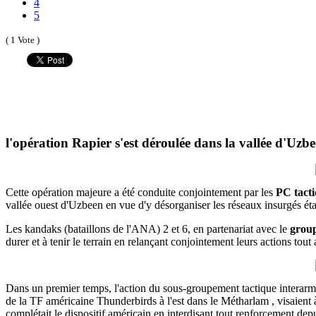
4
5
( 1 Vote )
l'opération Rapier s'est déroulée dans la vallée d'Uz
Cette opération majeure a été conduite conjointement par les
PC tacti
vallée ouest d'Uzbeen en vue d'y désorganiser les réseaux insurgés ét
Les kandaks (bataillons de l'ANA) 2 et 6, en partenariat avec le
group
durer et à tenir le terrain en relançant conjointement leurs actions tout
Dans un premier temps, l'action du sous-groupement tactique interar
de la TF américaine Thunderbirds à l'est dans le Métharlam , visaie
complétait le dispositif américain en interdisant tout renforcement depu