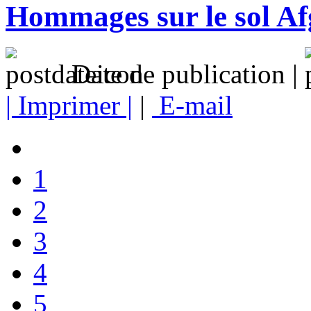
Hommages sur le sol A
Date de publication |
| Imprimer |
|
E-mail
1
2
3
4
5