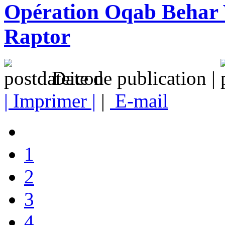
Opération Oqab Behar V
Raptor
Date de publication |
| Imprimer |
|
E-mail
1
2
3
4