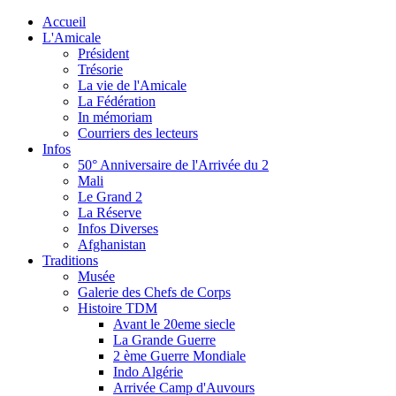
Accueil
L'Amicale
Président
Trésorie
La vie de l'Amicale
La Fédération
In mémoriam
Courriers des lecteurs
Infos
50° Anniversaire de l'Arrivée du 2
Mali
Le Grand 2
La Réserve
Infos Diverses
Afghanistan
Traditions
Musée
Galerie des Chefs de Corps
Histoire TDM
Avant le 20eme siecle
La Grande Guerre
2 ème Guerre Mondiale
Indo Algérie
Arrivée Camp d'Auvours