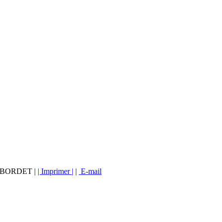
vé BORDET |
| Imprimer |
|
E-mail