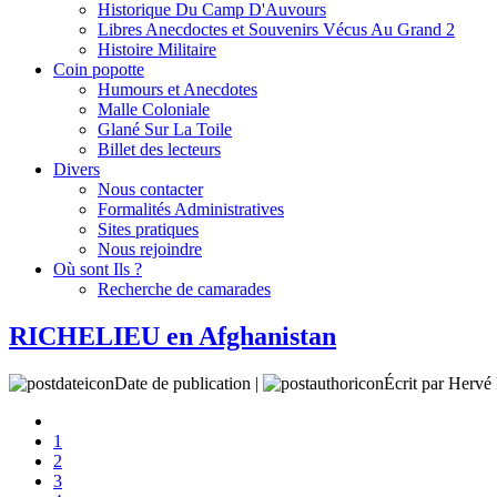
Historique Du Camp D'Auvours
Libres Anecdoctes et Souvenirs Vécus Au Grand 2
Histoire Militaire
Coin popotte
Humours et Anecdotes
Malle Coloniale
Glané Sur La Toile
Billet des lecteurs
Divers
Nous contacter
Formalités Administratives
Sites pratiques
Nous rejoindre
Où sont Ils ?
Recherche de camarades
RICHELIEU en Afghanistan
Date de publication |
Écrit par Her
1
2
3