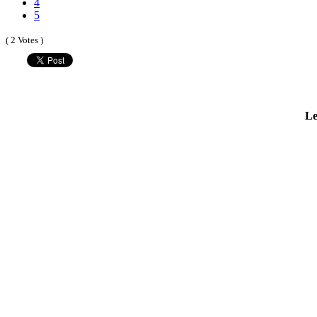
4
5
( 2 Votes )
Le