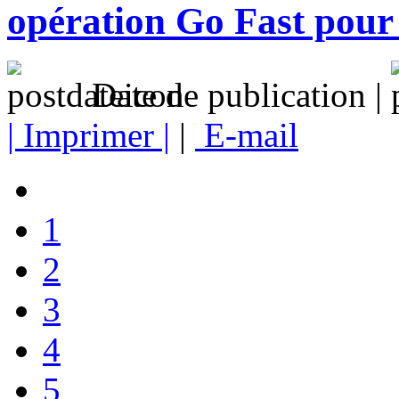
opération Go Fast pour
Date de publication |
| Imprimer |
|
E-mail
1
2
3
4
5