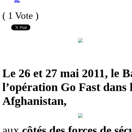
( 1 Vote )
Le
26 et 27 mai 2011
, le
B
l’opération Go Fast dans 
Afghanistan,
aux
côtés des forces de séc