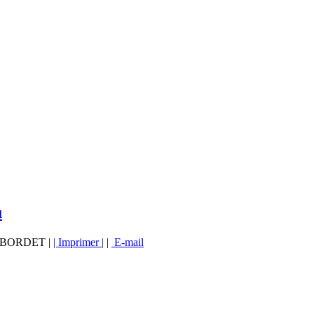
u
vé BORDET |
| Imprimer |
|
E-mail