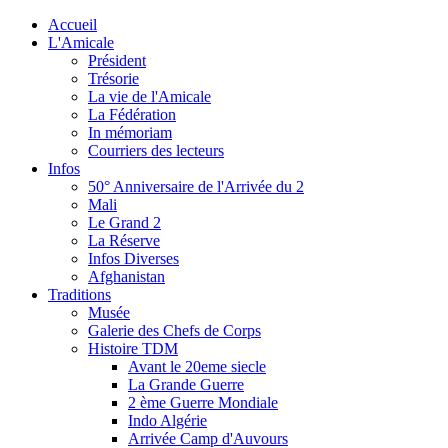
Accueil
L'Amicale
Président
Trésorie
La vie de l'Amicale
La Fédération
In mémoriam
Courriers des lecteurs
Infos
50° Anniversaire de l'Arrivée du 2
Mali
Le Grand 2
La Réserve
Infos Diverses
Afghanistan
Traditions
Musée
Galerie des Chefs de Corps
Histoire TDM
Avant le 20eme siecle
La Grande Guerre
2 ème Guerre Mondiale
Indo Algérie
Arrivée Camp d'Auvours