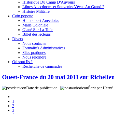
Historique Du Camp D'Auvours
Libres Anecdoctes et Souvenirs Vécus Au Grand 2
Histoire Militaire
Coin popotte
Humours et Anecdotes
Malle Coloniale
Glané Sur La Toile
Billet des lecteurs
Divers
Nous contacter
Formalités Administratives
Sites pratiques
Nous rejoindre
Où sont Ils ?
Recherche de camarades
Ouest-France du 20 mai 2011 sur Richelie
Date de publication |
Écrit par Her
1
2
3