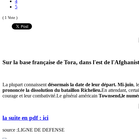
4
5
( 1 Vote )
Sur la base française de Tora, dans l'est de l'Afghani
La plupart connaissent
désormais la date de leur départ. Mi-juin
, 
prononcée la dissolution du bataillon Richelieu.
En attendant, certai
courage et leur combativité.Le général américain
Townsend,le numér
la suite en pdf : ici
source :LIGNE DE DEFENSE