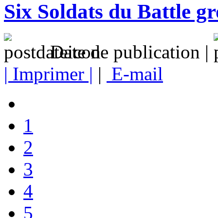
Six Soldats du Battle g
Date de publication |
| Imprimer |
|
E-mail
1
2
3
4
5