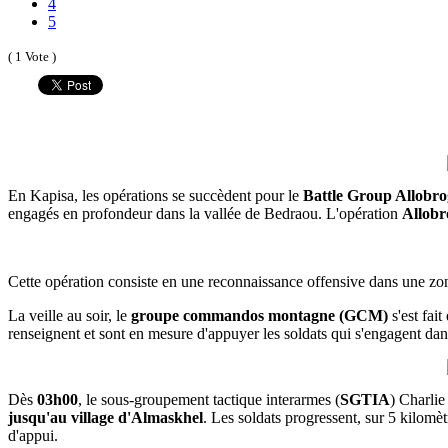
4
5
( 1 Vote )
En Kapisa, les opérations se succèdent pour le
Battle Group Allobr
engagés en profondeur dans la vallée de Bedraou. L'opération
Allobr
Cette opération consiste en une reconnaissance offensive dans une zon
La veille au soir, le
groupe commandos montagne (GCM)
s'est fait
renseignent et sont en mesure d'appuyer les soldats qui s'engagent dans
Dès
03h00
, le sous-groupement tactique interarmes (
SGTIA
) Charlie
jusqu'au village d'Almaskhel
. Les soldats progressent, sur 5 kilomètr
d'appui.