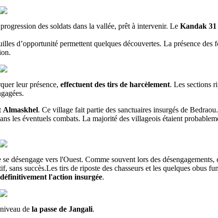
a progression des soldats dans la vallée, prêt à intervenir. Le
Kandak 31
lles d’opportunité permettent quelques découvertes. La présence des fo
ion.
rquer leur présence,
effectuent des tirs de harcèlement
. Les sections r
ngagées.
t
Almaskhel
. Ce village fait partie des sanctuaires insurgés de Bedraou.
dans les éventuels combats. La majorité des villageois étaient probablemen
 se désengage vers l'Ouest. Comme souvent lors des désengagements, que
f, sans succès.Les tirs de riposte des chasseurs et les quelques obus fum
 définitivement l'action insurgée
.
 niveau de
la passe de Jangali
.