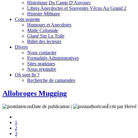
Historique Du Camp D'Auvours
Libres Anecdoctes et Souvenirs Vécus Au Grand 2
Histoire Militaire
Coin popotte
Humours et Anecdotes
Malle Coloniale
Glané Sur La Toile
Billet des lecteurs
Divers
Nous contacter
Formalités Administratives
Sites pratiques
Nous rejoindre
Où sont Ils ?
Recherche de camarades
Allobroges Mugging
Date de publication |
Écrit par Her
1
2
3