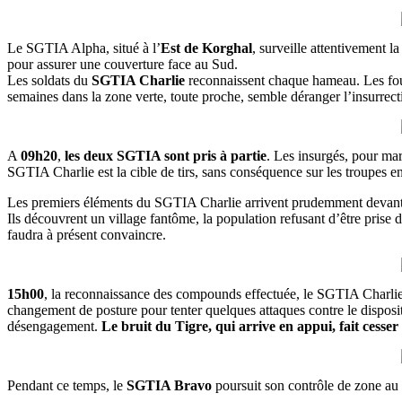
Le SGTIA Alpha, situé à l’
Est de Korghal
, surveille attentivement l
pour assurer une couverture face au Sud.
Les soldats du
SGTIA Charlie
reconnaissent chaque hameau. Les foui
semaines dans la zone verte, toute proche, semble déranger l’insurrect
A
09h20
,
les deux SGTIA sont pris à partie
. Les insurgés, pour ma
SGTIA Charlie est la cible de tirs, sans conséquence sur les troupes e
Les premiers éléments du SGTIA Charlie arrivent prudemment devan
Ils découvrent un village fantôme, la population refusant d’être prise 
faudra à présent convaincre.
15h00
, la reconnaissance des compounds effectuée, le SGTIA Charlie
changement de posture pour tenter quelques attaques contre le dispositi
désengagement.
Le bruit du Tigre, qui arrive en appui, fait cesser
Pendant ce temps, le
SGTIA Bravo
poursuit son contrôle de zone au