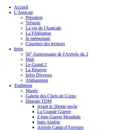
Accueil
L'Amicale
Président
Trésorie
La vie de l'Amicale
La Fédération
In mémoriam
Courriers des lecteurs
Infos
50° Anniversaire de l'Arrivée du 2
Mali
Le Grand 2
La Réserve
Infos Diverses
Afghanistan
Traditions
Musée
Galerie des Chefs de Corps
Histoire TDM
Avant le 20eme siecle
La Grande Guerre
2 ème Guerre Mondiale
Indo Algérie
Arrivée Camp d'Auvours