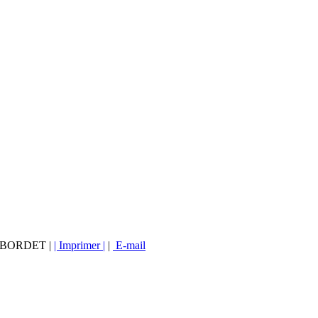
vé BORDET |
| Imprimer |
|
E-mail