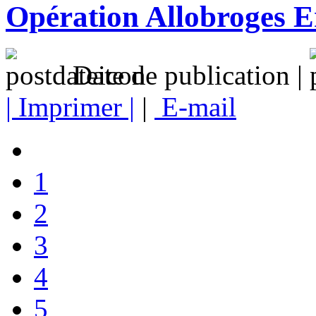
Opération Allobroges 
Date de publication |
| Imprimer |
|
E-mail
1
2
3
4
5