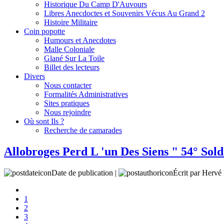
Historique Du Camp D'Auvours
Libres Anecdoctes et Souvenirs Vécus Au Grand 2
Histoire Militaire
Coin popotte
Humours et Anecdotes
Malle Coloniale
Glané Sur La Toile
Billet des lecteurs
Divers
Nous contacter
Formalités Administratives
Sites pratiques
Nous rejoindre
Où sont Ils ?
Recherche de camarades
Allobroges Perd L 'un Des Siens " 54° Sol
Date de publication |
Écrit par Her
1
2
3