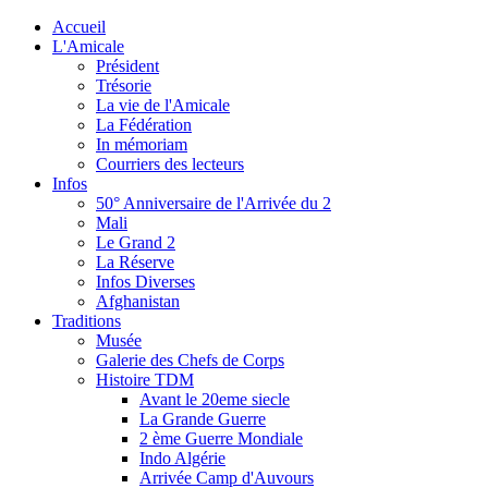
Accueil
L'Amicale
Président
Trésorie
La vie de l'Amicale
La Fédération
In mémoriam
Courriers des lecteurs
Infos
50° Anniversaire de l'Arrivée du 2
Mali
Le Grand 2
La Réserve
Infos Diverses
Afghanistan
Traditions
Musée
Galerie des Chefs de Corps
Histoire TDM
Avant le 20eme siecle
La Grande Guerre
2 ème Guerre Mondiale
Indo Algérie
Arrivée Camp d'Auvours