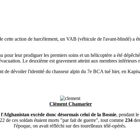
 cette action de harcèlement, un VAB (véhicule de l'avant-blindé) a été 
nu pour leur prodiguer les premiers soins et un hélicoptère a été dépêché
 évacuation. Le deuxième est gravement atteint aux membres inférieurs m
ent de dévoiler l'identité du chasseur alpin du 7e BCA tué hier, en Kapisa
Clément Chamarier
e
l'Afghanistan excède donc désormais celui de la Bosnie
, pendant le
 22 de ces soldats étaient morts "par fait de guerre", tout comme
234
des
l'époque, on avait réfléchi sur des tourelleaux télé-opérés.