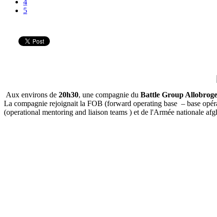
4
5
Aux environs de
20h30
, une compagnie du
Battle Group Allobrog
La compagnie rejoignait la FOB (forward operating base – base opérat
(operational mentoring and liaison teams ) et de l'Armée nationale afg