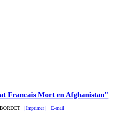
dat Francais Mort en Afghanistan"
vé BORDET |
| Imprimer |
|
E-mail