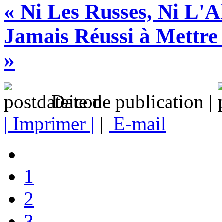
« Ni Les Russes, Ni L'
Jamais Réussi à Mettre
»
Date de publication |
| Imprimer |
|
E-mail
1
2
3