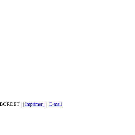
vé BORDET |
| Imprimer |
|
E-mail