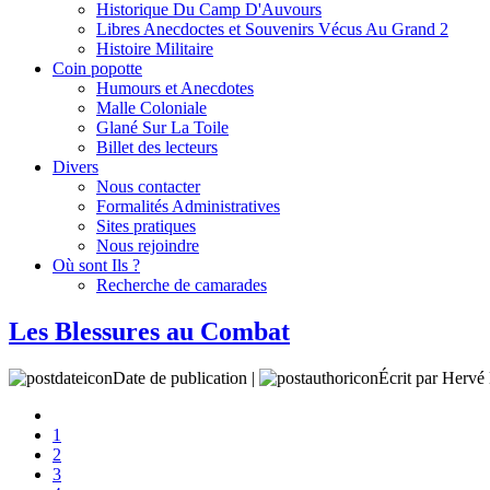
Historique Du Camp D'Auvours
Libres Anecdoctes et Souvenirs Vécus Au Grand 2
Histoire Militaire
Coin popotte
Humours et Anecdotes
Malle Coloniale
Glané Sur La Toile
Billet des lecteurs
Divers
Nous contacter
Formalités Administratives
Sites pratiques
Nous rejoindre
Où sont Ils ?
Recherche de camarades
Les Blessures au Combat
Date de publication |
Écrit par Her
1
2
3