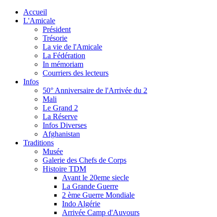
Accueil
L'Amicale
Président
Trésorie
La vie de l'Amicale
La Fédération
In mémoriam
Courriers des lecteurs
Infos
50° Anniversaire de l'Arrivée du 2
Mali
Le Grand 2
La Réserve
Infos Diverses
Afghanistan
Traditions
Musée
Galerie des Chefs de Corps
Histoire TDM
Avant le 20eme siecle
La Grande Guerre
2 ème Guerre Mondiale
Indo Algérie
Arrivée Camp d'Auvours