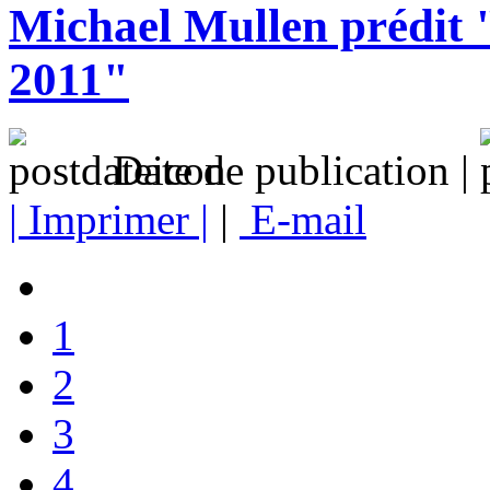
Michael Mullen prédit 
2011"
Date de publication |
| Imprimer |
|
E-mail
1
2
3
4