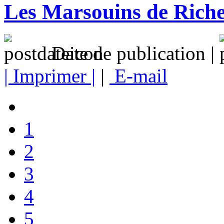
Les Marsouins de Riche
Date de publication |
| Imprimer |
|
E-mail
1
2
3
4
5