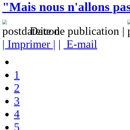
"Mais nous n'allons pas
Date de publication |
| Imprimer |
|
E-mail
1
2
3
4
5