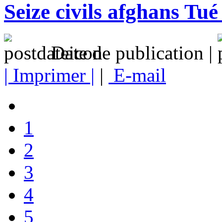
Seize civils afghans Tu
Date de publication |
| Imprimer |
|
E-mail
1
2
3
4
5