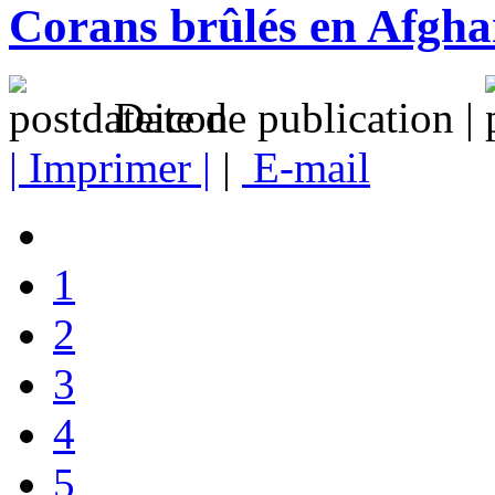
Corans brûlés en Afgha
Date de publication |
| Imprimer |
|
E-mail
1
2
3
4
5