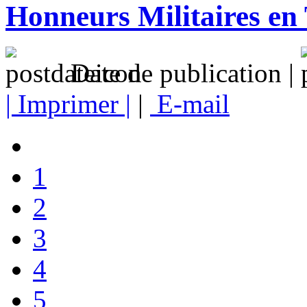
Honneurs Militaires en
Date de publication |
| Imprimer |
|
E-mail
1
2
3
4
5