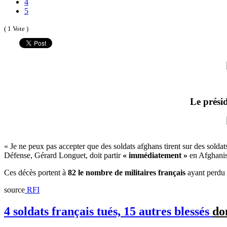
4
5
( 1 Vote )
Le présid
« Je ne peux pas accepter que des soldats afghans tirent sur des soldats 
Défense, Gérard Longuet, doit partir
« immédiatement »
en Afghanist
Ces décès portent à
82 le nombre de militaires français
ayant perdu 
source
RFI
4 soldats français tués, 15 autres blessés
do