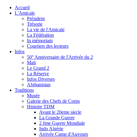
Accueil
L'Amicale
Président
Trésorie
La vie de l'Amicale
La Fédération
In mémoriam
Courriers des lecteurs
Infos
50° Anniversaire de l'Arrivée du 2
Mali
Le Grand 2
La Réserve
Infos Diverses
Afghanistan
Traditions
Musée
Galerie des Chefs de Corps
Histoire TDM
Avant le 20eme siecle
La Grande Guerre
2 ème Guerre Mondiale
Indo Algérie
Arrivée Camp d'Auvours