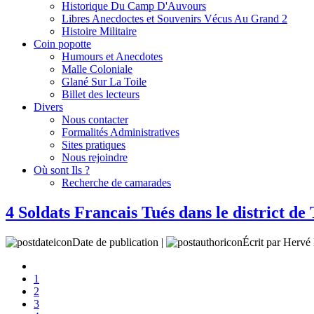
Historique Du Camp D'Auvours
Libres Anecdoctes et Souvenirs Vécus Au Grand 2
Histoire Militaire
Coin popotte
Humours et Anecdotes
Malle Coloniale
Glané Sur La Toile
Billet des lecteurs
Divers
Nous contacter
Formalités Administratives
Sites pratiques
Nous rejoindre
Où sont Ils ?
Recherche de camarades
4 Soldats Francais Tués dans le district de
Date de publication |
Écrit par Her
1
2
3