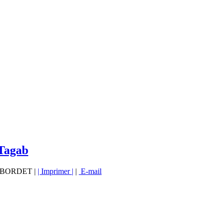
 Tagab
vé BORDET |
| Imprimer |
|
E-mail