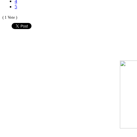
4
5
( 1 Vote )