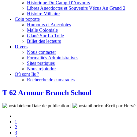
Historique Du Camp D'Auvours
Libres Anecdoctes et Souvenirs Vécus Au Grand 2
Histoire Militaire
Coin popotte
Humours et Anecdotes
Malle Coloniale
Glané Sur La Toile
Billet des lecteurs
Divers
Nous contacter
Formalités Administratives
Sites pratiques
Nous rejoindre
Où sont Ils ?
Recherche de camarades
T 62 Armour Branch School
Date de publication |
Écrit par Her
1
2
3