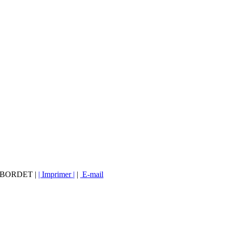
vé BORDET |
| Imprimer |
|
E-mail