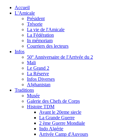
Accueil
L'Amicale
Président
Trésorie
La vie de l'Amicale
La Fédération
In mémoriam
Courriers des lecteurs
Infos
50° Anniversaire de l'Arrivée du 2
Mali
Le Grand 2
La Réserve
Infos Diverses
Afghanistan
Traditions
Musée
Galerie des Chefs de Corps
Histoire TDM
Avant le 20eme siecle
La Grande Guerre
2 ème Guerre Mondiale
Indo Algérie
Arrivée Camp d'Auvours