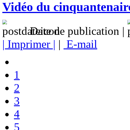
Vidéo du cinquantenair
Date de publication |
| Imprimer |
|
E-mail
1
2
3
4
5