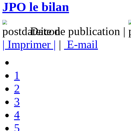
JPO le bilan
Date de publication |
| Imprimer |
|
E-mail
1
2
3
4
5