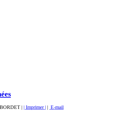
nées
vé BORDET |
| Imprimer |
|
E-mail