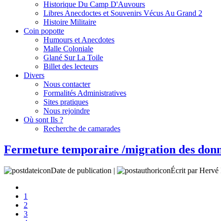
Historique Du Camp D'Auvours
Libres Anecdoctes et Souvenirs Vécus Au Grand 2
Histoire Militaire
Coin popotte
Humours et Anecdotes
Malle Coloniale
Glané Sur La Toile
Billet des lecteurs
Divers
Nous contacter
Formalités Administratives
Sites pratiques
Nous rejoindre
Où sont Ils ?
Recherche de camarades
Fermeture temporaire /migration des don
Date de publication |
Écrit par Her
1
2
3