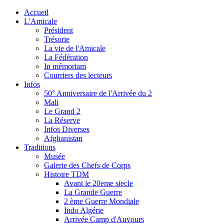
Accueil
L'Amicale
Président
Trésorie
La vie de l'Amicale
La Fédération
In mémoriam
Courriers des lecteurs
Infos
50° Anniversaire de l'Arrivée du 2
Mali
Le Grand 2
La Réserve
Infos Diverses
Afghanistan
Traditions
Musée
Galerie des Chefs de Corps
Histoire TDM
Avant le 20eme siecle
La Grande Guerre
2 ème Guerre Mondiale
Indo Algérie
Arrivée Camp d'Auvours