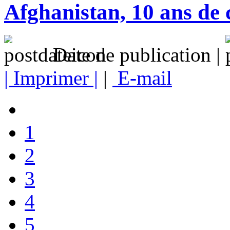
Afghanistan, 10 ans de c
Date de publication |
| Imprimer |
|
E-mail
1
2
3
4
5