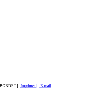
vé BORDET |
| Imprimer |
|
E-mail