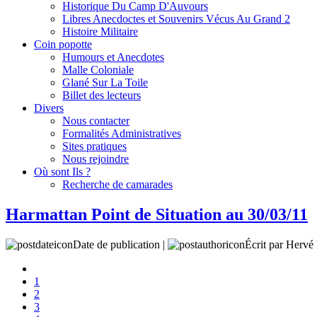
Historique Du Camp D'Auvours
Libres Anecdoctes et Souvenirs Vécus Au Grand 2
Histoire Militaire
Coin popotte
Humours et Anecdotes
Malle Coloniale
Glané Sur La Toile
Billet des lecteurs
Divers
Nous contacter
Formalités Administratives
Sites pratiques
Nous rejoindre
Où sont Ils ?
Recherche de camarades
Harmattan Point de Situation au 30/03/11
Date de publication |
Écrit par Her
1
2
3