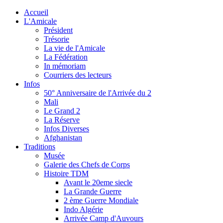
Accueil
L'Amicale
Président
Trésorie
La vie de l'Amicale
La Fédération
In mémoriam
Courriers des lecteurs
Infos
50° Anniversaire de l'Arrivée du 2
Mali
Le Grand 2
La Réserve
Infos Diverses
Afghanistan
Traditions
Musée
Galerie des Chefs de Corps
Histoire TDM
Avant le 20eme siecle
La Grande Guerre
2 ème Guerre Mondiale
Indo Algérie
Arrivée Camp d'Auvours