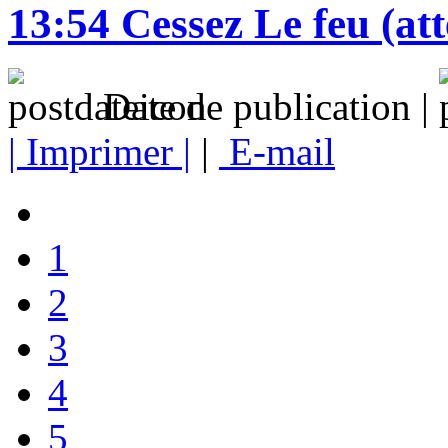
13:54 Cessez Le feu (at
Date de publication |
| Imprimer |
|
E-mail
1
2
3
4
5