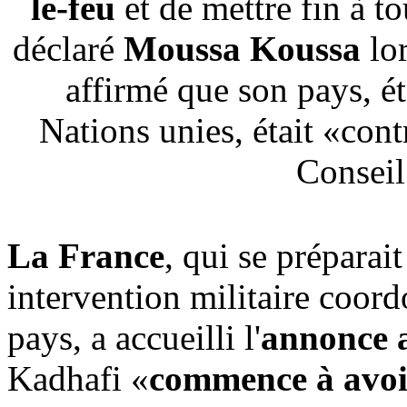
le-feu
et de mettre fin à to
déclaré
Moussa Koussa
lor
affirmé que son pays, é
Nations unies, était «cont
Conseil
La France
, qui se préparai
intervention militaire coor
pays, a accueilli l'
annonce 
Kadhafi «
commence à avoir