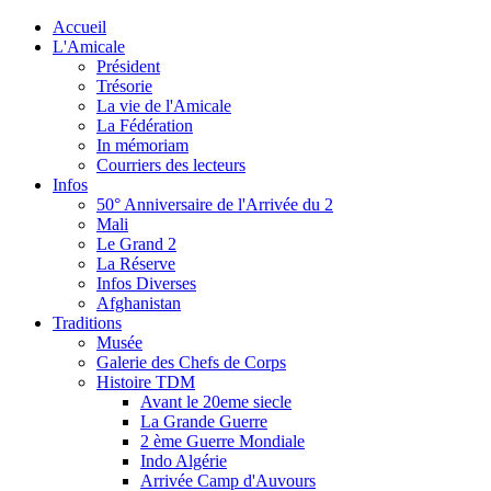
Accueil
L'Amicale
Président
Trésorie
La vie de l'Amicale
La Fédération
In mémoriam
Courriers des lecteurs
Infos
50° Anniversaire de l'Arrivée du 2
Mali
Le Grand 2
La Réserve
Infos Diverses
Afghanistan
Traditions
Musée
Galerie des Chefs de Corps
Histoire TDM
Avant le 20eme siecle
La Grande Guerre
2 ème Guerre Mondiale
Indo Algérie
Arrivée Camp d'Auvours