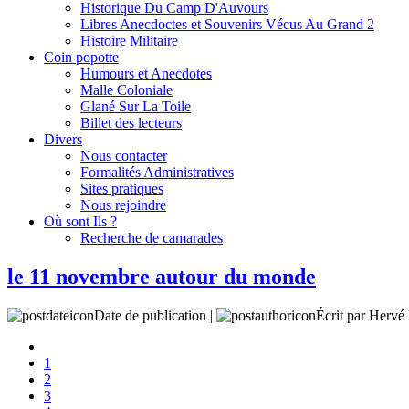
Historique Du Camp D'Auvours
Libres Anecdoctes et Souvenirs Vécus Au Grand 2
Histoire Militaire
Coin popotte
Humours et Anecdotes
Malle Coloniale
Glané Sur La Toile
Billet des lecteurs
Divers
Nous contacter
Formalités Administratives
Sites pratiques
Nous rejoindre
Où sont Ils ?
Recherche de camarades
le 11 novembre autour du monde
Date de publication |
Écrit par Her
1
2
3