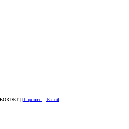
vé BORDET |
| Imprimer |
|
E-mail