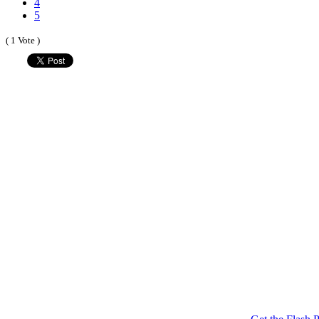
4
5
( 1 Vote )