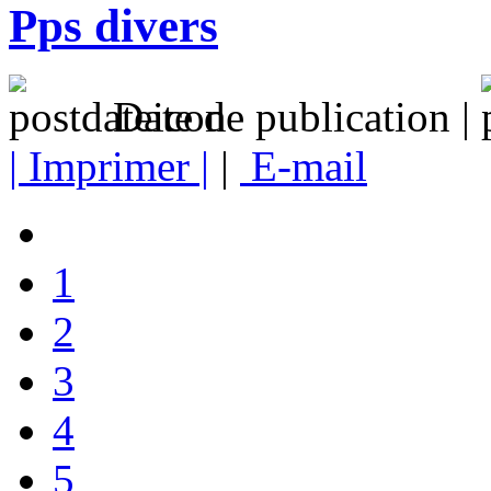
Pps divers
Date de publication |
| Imprimer |
|
E-mail
1
2
3
4
5