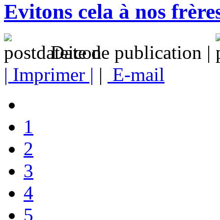
Evitons cela à nos frère
Date de publication |
| Imprimer |
|
E-mail
1
2
3
4
5