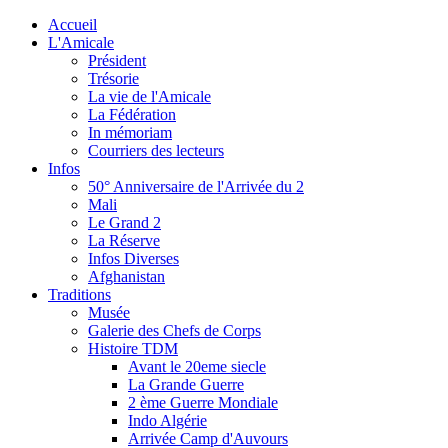
Accueil
L'Amicale
Président
Trésorie
La vie de l'Amicale
La Fédération
In mémoriam
Courriers des lecteurs
Infos
50° Anniversaire de l'Arrivée du 2
Mali
Le Grand 2
La Réserve
Infos Diverses
Afghanistan
Traditions
Musée
Galerie des Chefs de Corps
Histoire TDM
Avant le 20eme siecle
La Grande Guerre
2 ème Guerre Mondiale
Indo Algérie
Arrivée Camp d'Auvours