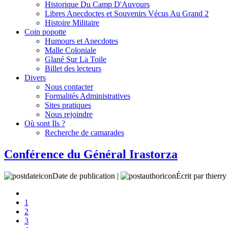
Historique Du Camp D'Auvours
Libres Anecdoctes et Souvenirs Vécus Au Grand 2
Histoire Militaire
Coin popotte
Humours et Anecdotes
Malle Coloniale
Glané Sur La Toile
Billet des lecteurs
Divers
Nous contacter
Formalités Administratives
Sites pratiques
Nous rejoindre
Où sont Ils ?
Recherche de camarades
Conférence du Général Irastorza
Date de publication |
Écrit par thierr
1
2
3