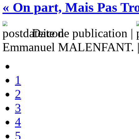
« On part, Mais Pas Tro
Date de publication |
Emmanuel MALENFANT. 
1
2
3
4
5