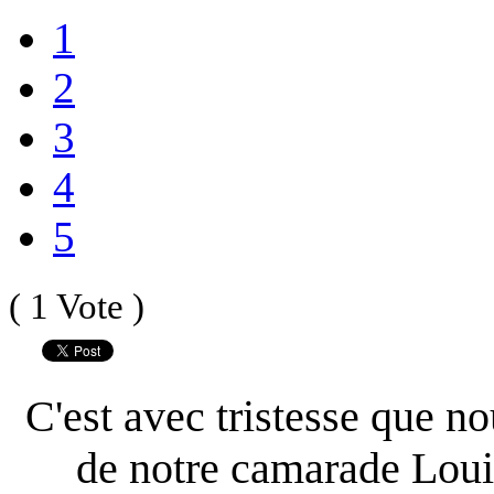
1
2
3
4
5
( 1 Vote )
C'est avec tristesse que no
de notre camarade Lou