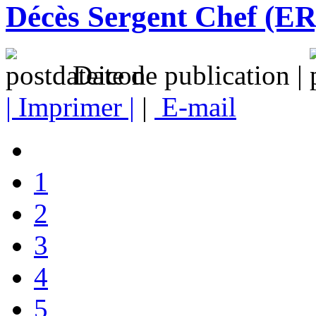
Décès Sergent Chef (
Date de publication |
| Imprimer |
|
E-mail
1
2
3
4
5