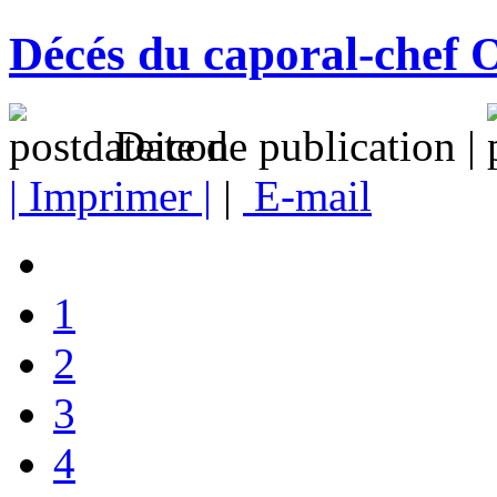
Décés du caporal-chef
Date de publication |
| Imprimer |
|
E-mail
1
2
3
4