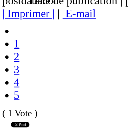
Date de publication |
| Imprimer |
|
E-mail
1
2
3
4
5
( 1 Vote )